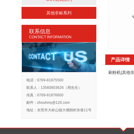
其他非标系列
联系信息
CONTACT INFORMATION
产品详情
刷粉机|其他
电话：0769-81875500
联系人：13560803626（周先生）
传真：0769-81876600
邮件：
zhouhmy@126.com
地址：东莞市大岭山镇大塘朗村东巷11号