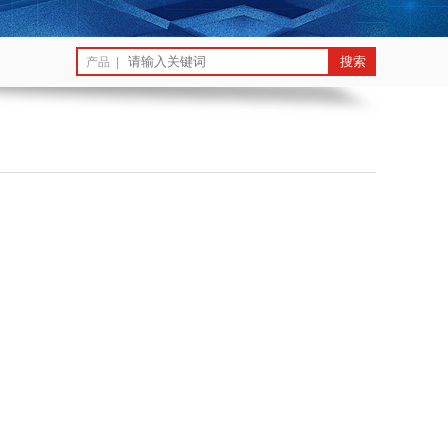
产品 |
：