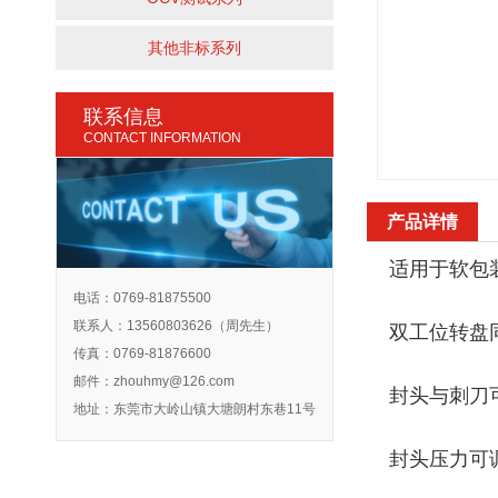
其他非标系列
联系信息
CONTACT INFORMATION
产品详情
适用于软包
电话：0769-81875500
联系人：13560803626（周先生）
双工位转盘
传真：0769-81876600
邮件：
zhouhmy@126.com
封头与刺刀
地址：东莞市大岭山镇大塘朗村东巷11号
封头压力可调